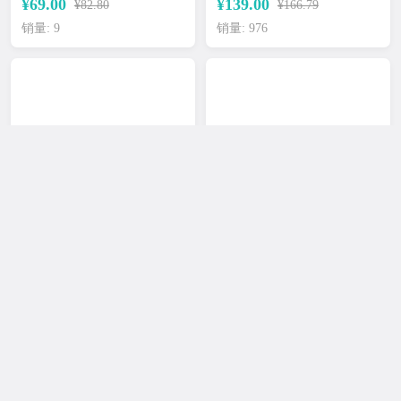
¥69.00
¥139.00
¥82.80
¥166.79
销量: 9
销量: 976
2026新款双肩包女牛津布
米熙健身包运动包男旅行
韩版潮百搭背包时尚休闲
包女手提旅游包小行李袋
书包女包包旅行包
单肩训练包圆筒包
¥68.00
¥109.00
¥81.60
¥130.79
销量: 0
销量: 8