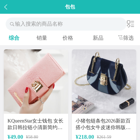
包包
输入搜索的商品名称
综合
销量
价格
新品
筛选
KQueenStar女士钱包 女长
小猪包链条包2026新款百
款日韩拉链小清新简约搭
搭小包女牛皮迷你韩版简
扣学生钱夹皮夹
约磨砂斜挎单肩包
¥49.00
¥218.00
¥58.80
¥261.59