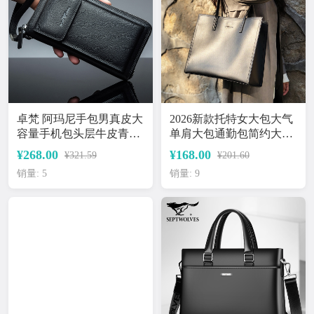
卓梵 阿玛尼手包男真皮大
2026新款托特女大包大气
容量手机包头层牛皮青年
单肩大包通勤包简约大容
自动扣皮带手包
量女士时尚手提包
¥268.00
¥168.00
¥321.59
¥201.60
销量: 5
销量: 9