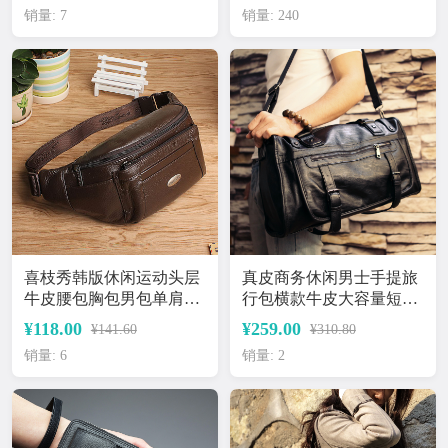
销量: 7
销量: 240
喜枝秀韩版休闲运动头层
真皮商务休闲男士手提旅
牛皮腰包胸包男包单肩斜
行包横款牛皮大容量短途
跨腰包手机包 男
出差单肩斜跨包女
¥118.00
¥259.00
¥141.60
¥310.80
销量: 6
销量: 2