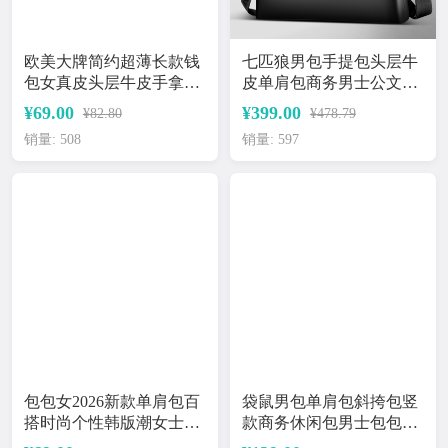
欧美大牌简约超薄长款钱
七匹狼男包手提包头层牛
包女真皮头层牛皮手拿包
皮单肩包商务男士公文包
2026新款
真皮青年斜挎包包
¥69.00
¥399.00
¥82.80
¥478.79
销量: 508
销量: 597
包包女2026新款单肩包百
袋鼠男包单肩包斜挎包竖
搭时尚个性韩版潮女士斜
款商务休闲包男士包包袋
挎小包女包手提包
时尚背包新款潮包