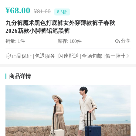
¥68.00
¥81.60
8.3折
九分裤魔术黑色打底裤女外穿薄款裤子春秋
2026新款小脚裤铅笔黑裤
分享
销量: 1件
库存: 100件
正品保证
|
包退服务
|
闪速配送
|
全场包邮
|
假一陪十
商品详情