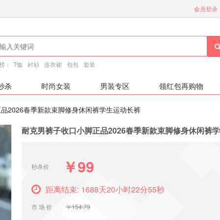
会员登录
榜：
T恤
衬衫
连衣裙
包包
套装
秒杀
时尚女装
男装专区
领红包再购物
正品2026春季新款束脚修身休闲裤学生运动长裤
耐克男裤子收口小脚正品2026春季新款束脚修身休闲裤
￥99
秒杀价
距离结束: 1688天20小时22分54秒
市 场 价
￥154.79