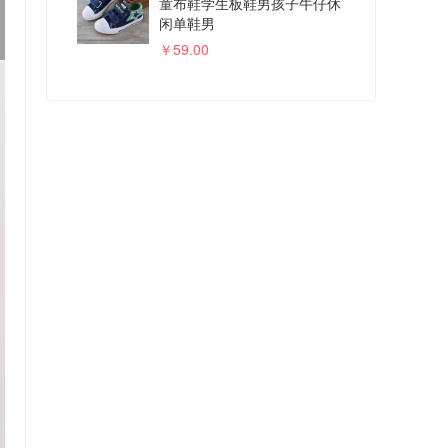
童布鞋学生板鞋男孩子牛仔休
闲单鞋男
￥59.00