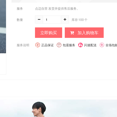
服务
点迈自营 发货并提供售后服务。
数量
库存
100
个
立即购买
加入购物车
服务说明
正品保证
包退服务
闪速配送
全场包