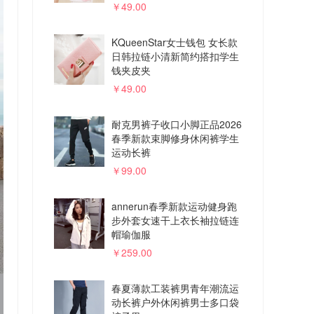
￥49.00
KQueenStar女士钱包 女长款
日韩拉链小清新简约搭扣学生
钱夹皮夹
￥49.00
耐克男裤子收口小脚正品2026
春季新款束脚修身休闲裤学生
运动长裤
￥99.00
annerun春季新款运动健身跑
步外套女速干上衣长袖拉链连
帽瑜伽服
￥259.00
春夏薄款工装裤男青年潮流运
动长裤户外休闲裤男士多口袋