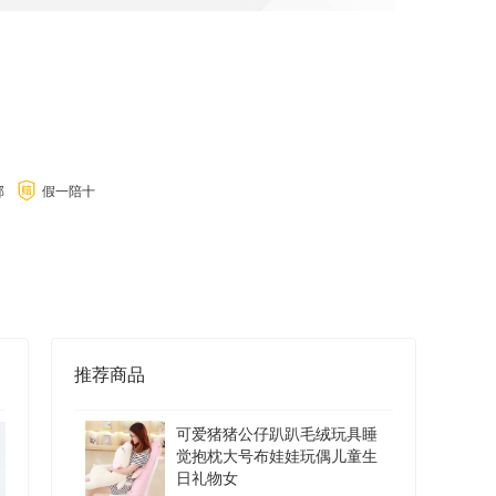
邮
假一陪十
推荐商品
可爱猪猪公仔趴趴毛绒玩具睡
觉抱枕大号布娃娃玩偶儿童生
日礼物女