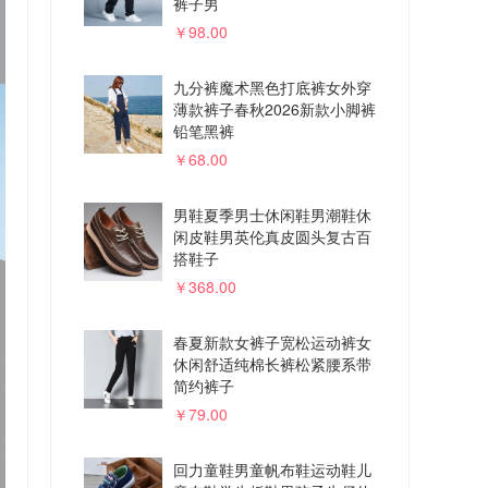
裤子男
￥98.00
九分裤魔术黑色打底裤女外穿
薄款裤子春秋2026新款小脚裤
铅笔黑裤
￥68.00
男鞋夏季男士休闲鞋男潮鞋休
闲皮鞋男英伦真皮圆头复古百
搭鞋子
￥368.00
春夏新款女裤子宽松运动裤女
休闲舒适纯棉长裤松紧腰系带
简约裤子
￥79.00
回力童鞋男童帆布鞋运动鞋儿