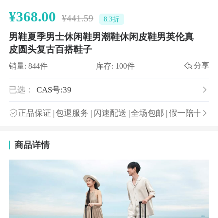
¥368.00
¥441.59
8.3折
男鞋夏季男士休闲鞋男潮鞋休闲皮鞋男英伦真
皮圆头复古百搭鞋子
分享
销量: 844件
库存: 100件
已选：
CAS号:39
正品保证
|
包退服务
|
闪速配送
|
全场包邮
|
假一陪十
商品详情