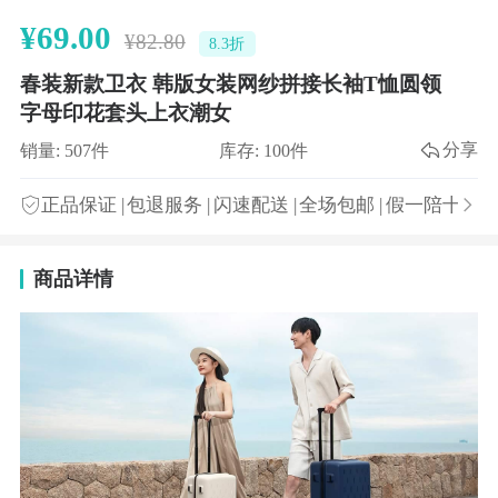
¥69.00
¥82.80
8.3折
春装新款卫衣 韩版女装网纱拼接长袖T恤圆领
字母印花套头上衣潮女
分享
销量: 507件
库存: 100件
正品保证
|
包退服务
|
闪速配送
|
全场包邮
|
假一陪十
商品详情