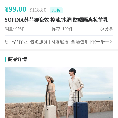
¥99.00
¥118.80
8.3折
SOFINA苏菲娜瓷效 控油/水润 防晒隔离妆前乳
分享
销量: 976件
库存: 100件
正品保证
|
包退服务
|
闪速配送
|
全场包邮
|
假一陪十
商品详情