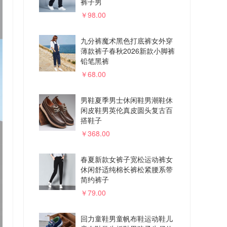
裤子男
￥98.00
九分裤魔术黑色打底裤女外穿
薄款裤子春秋2026新款小脚裤
铅笔黑裤
￥68.00
男鞋夏季男士休闲鞋男潮鞋休
闲皮鞋男英伦真皮圆头复古百
搭鞋子
￥368.00
春夏新款女裤子宽松运动裤女
休闲舒适纯棉长裤松紧腰系带
简约裤子
￥79.00
回力童鞋男童帆布鞋运动鞋儿