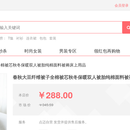
会员登录
榜：
T恤
衬衫
连衣裙
包包
套装
秒杀
时尚女装
男装专区
领红包再购物
全棉被芯秋冬保暖双人被胎纯棉面料被褥床上用品
春秋大豆纤维被子全棉被芯秋冬保暖双人被胎纯棉面料被
￥288.00
本店价
市 场 价
￥345.59
服务
点迈自营 发货并提供售后服务。