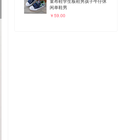
童布鞋学生板鞋男孩子牛仔休
闲单鞋男
￥59.00