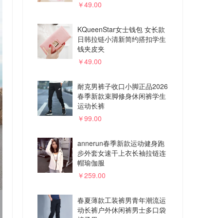
￥49.00
KQueenStar女士钱包 女长款
日韩拉链小清新简约搭扣学生
钱夹皮夹
￥49.00
耐克男裤子收口小脚正品2026
春季新款束脚修身休闲裤学生
运动长裤
￥99.00
annerun春季新款运动健身跑
步外套女速干上衣长袖拉链连
帽瑜伽服
￥259.00
春夏薄款工装裤男青年潮流运
动长裤户外休闲裤男士多口袋