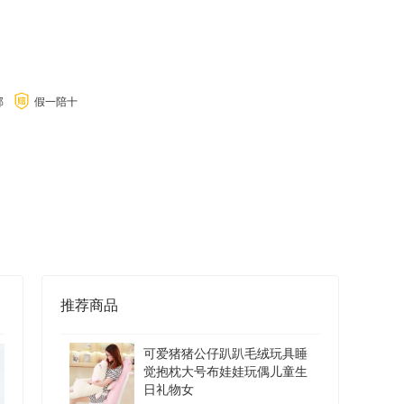
邮
假一陪十
推荐商品
可爱猪猪公仔趴趴毛绒玩具睡
觉抱枕大号布娃娃玩偶儿童生
日礼物女