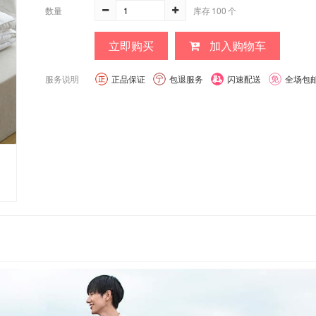
数量
库存
100
个
立即购买
加入购物车
服务说明
正品保证
包退服务
闪速配送
全场包